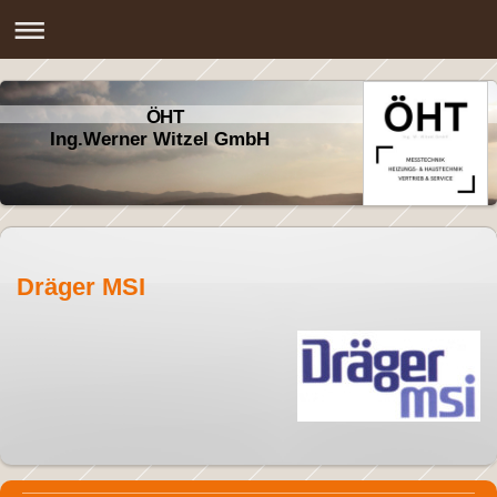
ÖHT
Ing.Werner Witzel GmbH
Dräger MSI